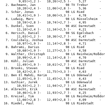
         9,65(+1,2 )-   10,26(+2,5 )-    5,27       -  
  2. Bachmann, Jan                98 TV Trebur         
        10,20(+2,4 )-   11,06(+2,8 )-    5,36       -  
  3. Schär, Jonas                 98 LG Ried           
        10,41(+1,9 )-   10,06(+3,3 )-    4,78       -  
  4. Ludwig, Marc                 98 LG Rüsselsheim    
        10,59(+2,8 )-   10,74(+2,7 )-    4,95       -  
  5. Dunkel, Sven                 98 ASC Darmstadt     
        11,10(+2,4 )-   11,34(+2,5 )-    4,21       -  
  6. Herisch, Daniel              98 SG Egelsbach      
        11,03(+1,2 )-   10,36(+2,7 )-    4,47       -  
  7. Coulibaly, Joshua            98 ASC Darmstadt     
        10,97(+1,9 )-   11,14(+2,8 )-    4,71       -  
  8. Bahrami, Darius              98 LG Ried           
        10,68(+1,9 )-   11,27(+2,5 )-    4,58       -  
  9. Walther, Christoph           98 LG Reinheim/Roßdor
        10,99(+2,4 )-   11,14(+2,8 )-    4,70       -  
 10. Köhl, Julian                 98 ASC Darmstadt     
        11,49(+1,9 )-   10,61(+2,7 )-    4,57       -  
 11. Brooks, Steven               98 LG Ried           
        10,42(+2,8 )-   11,75(+3,3 )-    4,63       -  
 12. Ben El Mahdi, Kerim          98 LG Odenwald       
        11,05(+1,9 )-   11,45(+2,5 )-    4,43       -  
 13. Guthier, Jurek               98 LG Odenwald       
        10,93(+1,2 )-   11,94(+2,7 )-    4,24       -  
 14. Albrecht, Erik               98 ASC Darmstadt     
        10,46(+1,9 )-   11,93(+2,7 )-    4,25       -  
 15. Kreisel, Tim                 98 LG Reinheim/Roßdor
        11,66(+2,8 )-   12,49(+2,8 )-    4,09       -  
 16. Riedel, Paul                 98 LG Riedstadt      