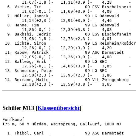
        11,67(-1,8 )-   11,31(+3,9 )-    4,28       -  
  6. Vietze, Tim                  00 ESV Bischofsheim  
        11,62(-0,1 )-   11,69(+3,9 )-    4,09       -  
  7. Müller, Jannik               99 LG Odenwald       
        11,54(+2,3 )-   12,91(+3,9 )-    4,46       -  
  8. Hahne, Tim                   99 LG Odenwald       
        11,86(-0,1 )-   12,39(+3,8 )-    4,03       -  
  9. Bakhshi, Cedric              00 ESV Bischofsheim  
        11,96(-1,8 )-   12,78(+2,3 )-    4,01       -  
 10. Lichte, Simon                99 LG Reinheim/Roßdor
        12,36(-0,1 )-   13,29(+3,9 )-    4,20       -  
 11. Rabow, Patrick               99 ASC Darmstadt     
        12,05(-0,1 )-   13,26(+3,9 )-    4,08       -  
 12. Ballweg, Erik                99 LG BEC            
        12,26(-0,1 )-   14,06(+3,8 )-    3,85       -  
 13. Schneider, Peter             99 LG BEC            
        12,58(+2,3 )-   13,95(+2,3 )-    3,86       -  
 14. Reimann, Malte               99 VfL Zwingenberg   
Schüler M13 [
Klassenübersicht
]
Fünfkampf                                              
(75 m, 60 m Hürden, Weitsprung, Ballwurf, 1000 m)

  1. Thibol, Carl                 98 ASC Darmstadt     