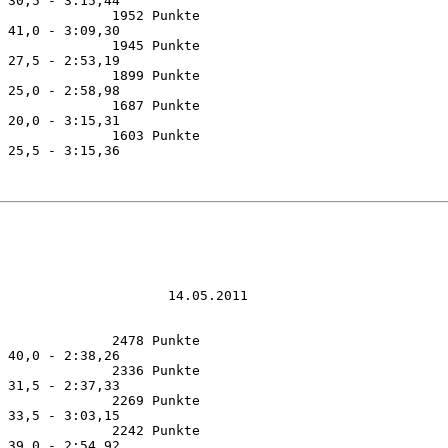
 30,5 - 3:15,44

              1952 Punkte 

 41,0 - 3:09,30

              1945 Punkte 

 27,5 - 2:53,19

              1899 Punkte 

 25,0 - 2:58,98

              1687 Punkte 

 20,0 - 3:15,31

              1603 Punkte 

 25,5 - 3:15,36

                     14.05.2011

              2478 Punkte 

 40,0 - 2:38,26

              2336 Punkte 

 31,5 - 2:37,33

              2269 Punkte 

 33,5 - 3:03,15

              2242 Punkte 

 39,0 - 2:54,92
