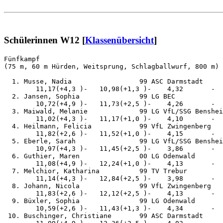
Schülerinnen W12 [
Klassenübersicht
]
Fünfkampf                                              
(75 m, 60 m Hürden, Weitsprung, Schlagballwurf, 800 m)

  1. Musse, Nadia                 99 ASC Darmstadt     
        11,17(+4,3 )-   10,98(+1,3 )-    4,32       -  
  2. Jansen, Sophia               99 LG BEC            
        10,72(+4,9 )-   11,73(+2,5 )-    4,26       -  
  3. Maiwald, Melanie             99 LG VfL/SSG Benshei
        11,02(+4,3 )-   11,17(+1,0 )-    4,10       -  
  4. Heilmann, Felicia            99 VfL Zwingenberg   
        11,82(+2,6 )-   11,52(+1,0 )-    4,15       -  
  5. Eberle, Sarah                99 LG VfL/SSG Benshei
        10,97(+4,3 )-   11,45(+2,5 )-    3,86       -  
  6. Guthier, Maren               00 LG Odenwald       
        11,08(+4,9 )-   12,24(+1,0 )-    4,13       -  
  7. Melchior, Katharina          99 TV Trebur         
        11,14(+4,3 )-   12,84(+2,5 )-    3,98       -  
  8. Johann, Nicola               99 VfL Zwingenberg   
        11,83(+2,6 )-   12,12(+2,5 )-    4,13       -  
  9. Büxler, Sophia               99 LG Odenwald       
        10,59(+2,6 )-   11,43(+1,3 )-    4,34       -  
 10. Buschinger, Christiane       99 ASC Darmstadt     