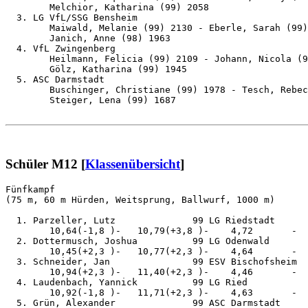
        Melchior, Katharina (99) 2058

  3. LG VfL/SSG Bensheim                               
        Maiwald, Melanie (99) 2130 - Eberle, Sarah (99)
        Janich, Anne (98) 1963

  4. VfL Zwingenberg                                   
        Heilmann, Felicia (99) 2109 - Johann, Nicola (9
        Gölz, Katharina (99) 1945

  5. ASC Darmstadt                                     
        Buschinger, Christiane (99) 1978 - Tesch, Rebec
        Steiger, Lena (99) 1687

Schüler M12 [
Klassenübersicht
]
Fünfkampf                                              
(75 m, 60 m Hürden, Weitsprung, Ballwurf, 1000 m)

  1. Parzeller, Lutz              99 LG Riedstadt      
        10,64(-1,8 )-   10,79(+3,8 )-    4,72       -  
  2. Dottermusch, Joshua          99 LG Odenwald       
        10,45(+2,3 )-   10,77(+2,3 )-    4,64       -  
  3. Schneider, Jan               99 ESV Bischofsheim  
        10,94(+2,3 )-   11,40(+2,3 )-    4,46       -  
  4. Laudenbach, Yannick          99 LG Ried           
        10,92(-1,8 )-   11,71(+2,3 )-    4,63       -  
  5. Grün, Alexander              99 ASC Darmstadt     