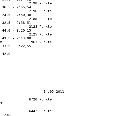
              2198 Punkte 

 36,5 - 2:55,54

              2196 Punkte 

 24,5 - 2:50,38

              2188 Punkte 

 32,5 - 2:38,51

              2128 Punkte 

 44,0 - 3:20,15

              2125 Punkte 

 43,5 - 2:43,00

m             1963 Punkte 

 33,5 - 3:22,55

             

 42,0 -       -

                     14.05.2011

              6720 Punkte

3

              6442 Punkte

) 2188
