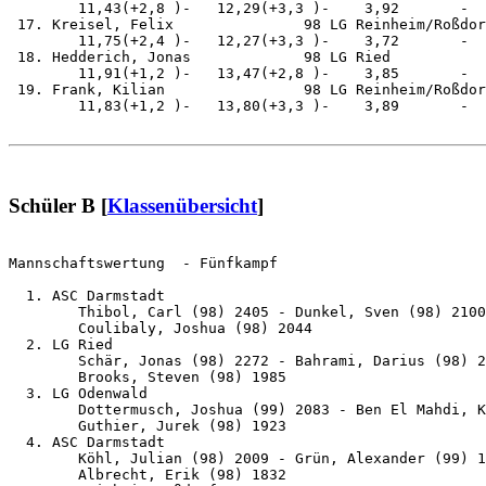
        11,43(+2,8 )-   12,29(+3,3 )-    3,92       -  
 17. Kreisel, Felix               98 LG Reinheim/Roßdor
        11,75(+2,4 )-   12,27(+3,3 )-    3,72       -  
 18. Hedderich, Jonas             98 LG Ried           
        11,91(+1,2 )-   13,47(+2,8 )-    3,85       -  
 19. Frank, Kilian                98 LG Reinheim/Roßdor
        11,83(+1,2 )-   13,80(+3,3 )-    3,89       -  
Schüler B [
Klassenübersicht
]
Mannschaftswertung  - Fünfkampf                        
  1. ASC Darmstadt                                     
        Thibol, Carl (98) 2405 - Dunkel, Sven (98) 2100

        Coulibaly, Joshua (98) 2044

  2. LG Ried                                           
        Schär, Jonas (98) 2272 - Bahrami, Darius (98) 2
        Brooks, Steven (98) 1985

  3. LG Odenwald                                       
        Dottermusch, Joshua (99) 2083 - Ben El Mahdi, K
        Guthier, Jurek (98) 1923

  4. ASC Darmstadt                                     
        Köhl, Julian (98) 2009 - Grün, Alexander (99) 1
        Albrecht, Erik (98) 1832
