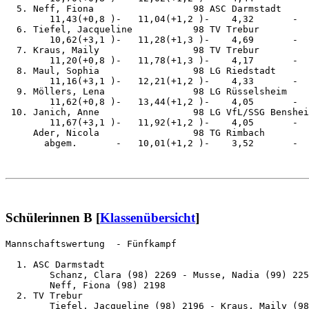
  5. Neff, Fiona                  98 ASC Darmstadt     
        11,43(+0,8 )-   11,04(+1,2 )-    4,32       -  
  6. Tiefel, Jacqueline           98 TV Trebur         
        10,62(+3,1 )-   11,28(+1,3 )-    4,69       -  
  7. Kraus, Maily                 98 TV Trebur         
        11,20(+0,8 )-   11,78(+1,3 )-    4,17       -  
  8. Maul, Sophia                 98 LG Riedstadt      
        11,16(+3,1 )-   12,21(+1,2 )-    4,33       -  
  9. Möllers, Lena                98 LG Rüsselsheim    
        11,62(+0,8 )-   13,44(+1,2 )-    4,05       -  
 10. Janich, Anne                 98 LG VfL/SSG Benshei
        11,67(+3,1 )-   11,92(+1,2 )-    4,05       -  
     Ader, Nicola                 98 TG Rimbach        
       abgem.       -   10,01(+1,2 )-    3,52       -  
Schülerinnen B [
Klassenübersicht
]
Mannschaftswertung  - Fünfkampf                        
  1. ASC Darmstadt                                     
        Schanz, Clara (98) 2269 - Musse, Nadia (99) 225
        Neff, Fiona (98) 2198

  2. TV Trebur                                         
        Tiefel, Jacqueline (98) 2196 - Kraus, Maily (98