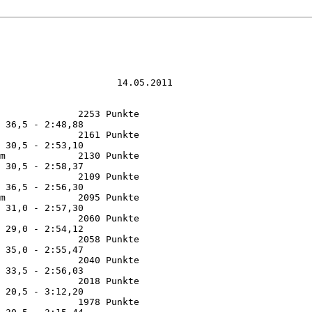
                     14.05.2011

              2253 Punkte 

 36,5 - 2:48,88

              2161 Punkte 

 30,5 - 2:53,10

m             2130 Punkte 

 30,5 - 2:58,37

              2109 Punkte 

 36,5 - 2:56,30

m             2095 Punkte 

 31,0 - 2:57,30

              2060 Punkte 

 29,0 - 2:54,12

              2058 Punkte 

 35,0 - 2:55,47

              2040 Punkte 

 33,5 - 2:56,03

              2018 Punkte 

 20,5 - 3:12,20

              1978 Punkte 
