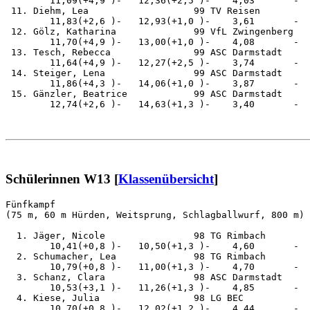
        11,09(+4,9 )-   12,36(+2,5 )-    4,03       -  
 11. Diehm, Lea                   99 TV Reisen         
        11,83(+2,6 )-   12,93(+1,0 )-    3,61       -  
 12. Gölz, Katharina              99 VfL Zwingenberg   
        11,70(+4,9 )-   13,00(+1,0 )-    4,08       -  
 13. Tesch, Rebecca               99 ASC Darmstadt     
        11,64(+4,9 )-   12,27(+2,5 )-    3,74       -  
 14. Steiger, Lena                99 ASC Darmstadt     
        11,86(+4,3 )-   14,06(+1,0 )-    3,87       -  
 15. Gänzler, Beatrice            99 ASC Darmstadt     
        12,74(+2,6 )-   14,63(+1,3 )-    3,40       -  
Schülerinnen W13 [
Klassenübersicht
]
Fünfkampf                                              
(75 m, 60 m Hürden, Weitsprung, Schlagballwurf, 800 m)

  1. Jäger, Nicole                98 TG Rimbach        
        10,41(+0,8 )-   10,50(+1,3 )-    4,60       -  
  2. Schumacher, Lea              98 TG Rimbach        
        10,79(+0,8 )-   11,00(+1,3 )-    4,70       -  
  3. Schanz, Clara                98 ASC Darmstadt     
        10,53(+3,1 )-   11,26(+1,3 )-    4,85       -  
  4. Kiese, Julia                 98 LG BEC            
        10,70(+0,8 )-   12,02(+1,2 )-    4,44       -  